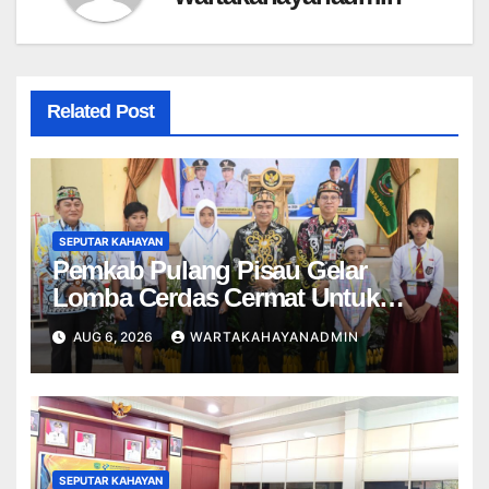
Related Post
SEPUTAR KAHAYAN
Pemkab Pulang Pisau Gelar
Lomba Cerdas Cermat Untuk
Pelajar
AUG 6, 2026
WARTAKAHAYANADMIN
SEPUTAR KAHAYAN