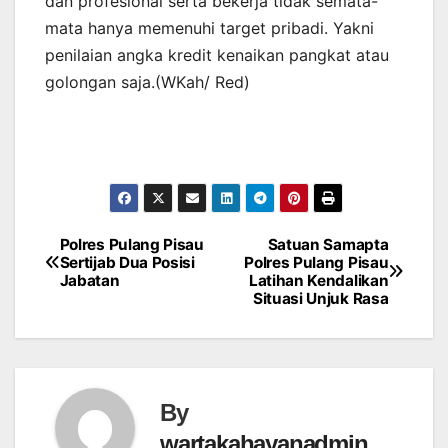
dan profesional serta bekerja tidak semata-
mata hanya memenuhi target pribadi. Yakni
penilaian angka kredit kenaikan pangkat atau
golongan saja.(WKah/ Red)
Polres Pulang Pisau
Satuan Samapta
Post
Sertijab Dua Posisi
Polres Pulang Pisau
Jabatan
Latihan Kendalikan
navigation
Situasi Unjuk Rasa
By
wartakahayanadmin