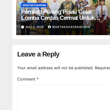
SEPUTAR KAHAYAN
Pemkab Pulang Pisau Gelar
Lomba Cerdas Cermat Untuk
Pelajar
AUG 6, 2026
WARTAKAHAYANADMIN
Leave a Reply
Your email address will not be published.
Require
Comment
*