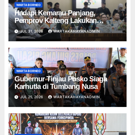
WARTA BORNEO
Hadapi Kemarau Panjang,
Pemprov Kalteng Lakukan
Langkah Strategis Tangani
JUL 31, 2026
WARTAKAHAYANADMIN
Karhutla
WARTA BORNEO
Gubernur Tinjau Posko Siaga
Karhutla di Tumbang Nusa
JUL 25, 2026
WARTAKAHAYANADMIN