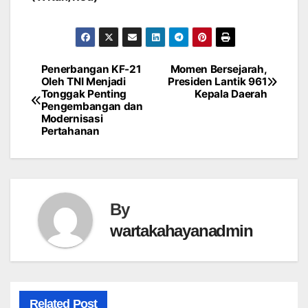
Penerbangan KF-21
Momen Bersejarah,
Post
Oleh TNI Menjadi
Presiden Lantik 961
Tonggak Penting
Kepala Daerah
navigation
Pengembangan dan
Modernisasi
Pertahanan
By
wartakahayanadmin
Related Post