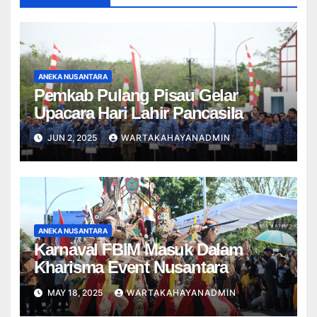
ANEKA NUSANTARA
Pemkab Pulang Pisau Gelar
Upacara Hari Lahir Pancasila
JUN 2, 2025
WARTAKAHAYANADMIN
ANEKA NUSANTARA
Karnaval FBIM Masuk Dalam
Kharisma Event Nusantara
MAY 18, 2025
WARTAKAHAYANADMIN