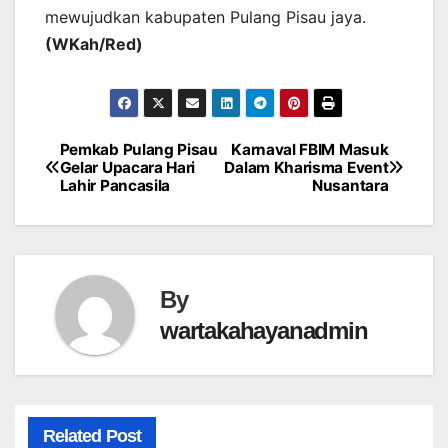
mewujudkan kabupaten Pulang Pisau jaya.
(WKah/Red)
Pemkab Pulang Pisau
Karnaval FBIM Masuk
Post
Gelar Upacara Hari
Dalam Kharisma Event
Lahir Pancasila
Nusantara
navigation
By
wartakahayanadmin
Related Post