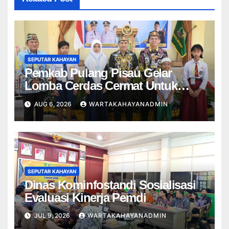
SEPUTAR KAHAYAN
Pemkab Pulang Pisau Gelar
Lomba Cerdas Cermat Untuk
Pelajar
AUG 6, 2026
WARTAKAHAYANADMIN
SEPUTAR KAHAYAN
Dinas Kominfostandi Sosialisasi
Evaluasi Kinerja Pemdi
JUL 9, 2026
WARTAKAHAYANADMIN