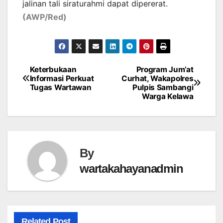
jalinan tali siraturahmi dapat dipererat.
(AWP/Red)
Keterbukaan
Program Jum’at
Post
Informasi Perkuat
Curhat, Wakapolres
Tugas Wartawan
Pulpis Sambangi
navigation
Warga Kelawa
By
wartakahayanadmin
Related Post