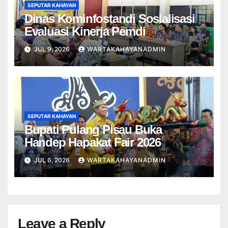
SEPUTAR KAHAYAN
Dinas Kominfostandi Sosialisasi
Evaluasi Kinerja Pemdi
JUL 9, 2026
WARTAKAHAYANADMIN
SEPUTAR KAHAYAN
Bupati Pulang Pisau Buka
Handep Hapakat Fair 2026
JUL 6, 2026
WARTAKAHAYANADMIN
Leave a Reply