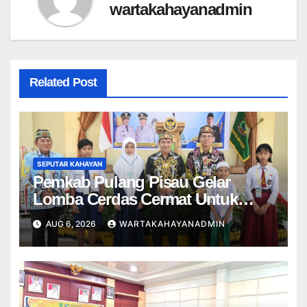
wartakahayanadmin
Related Post
SEPUTAR KAHAYAN
Pemkab Pulang Pisau Gelar
Lomba Cerdas Cermat Untuk
Pelajar
AUG 6, 2026
WARTAKAHAYANADMIN