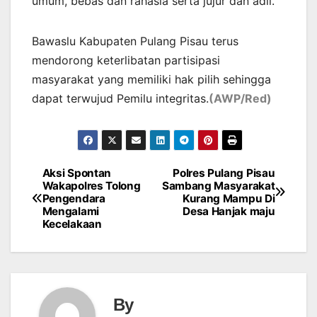
umum, bebas dan rahasia serta jujur dan adil.
Bawaslu Kabupaten Pulang Pisau terus
mendorong keterlibatan partisipasi
masyarakat yang memiliki hak pilih sehingga
dapat terwujud Pemilu integritas.
(AWP/Red)
Aksi Spontan
Polres Pulang Pisau
Post
Wakapolres Tolong
Sambang Masyarakat
Pengendara
Kurang Mampu Di
navigation
Mengalami
Desa Hanjak maju
Kecelakaan
By