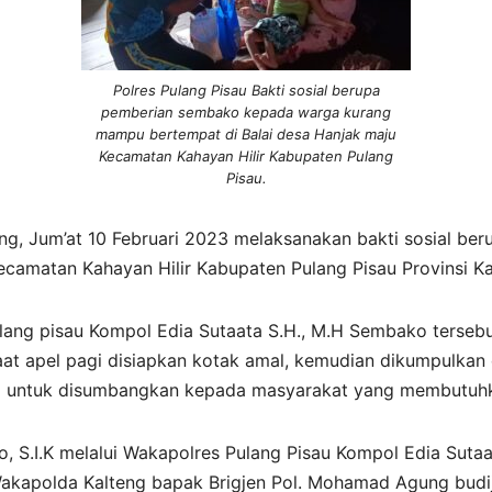
Polres Pulang Pisau Bakti sosial berupa
pemberian sembako kepada warga kurang
mampu bertempat di Balai desa Hanjak maju
Kecamatan Kahayan Hilir Kabupaten Pulang
Pisau.
eng, Jum’at 10 Februari 2023 melaksanakan bakti sosial 
camatan Kahayan Hilir Kabupaten Pulang Pisau Provinsi K
ulang pisau Kompol Edia Sutaata S.H., M.H Sembako terseb
saat apel pagi disiapkan kotak amal, kemudian dikumpulkan 
o untuk disumbangkan kepada masyarakat yang membutuh
o, S.I.K melalui Wakapolres Pulang Pisau Kompol Edia Suta
Wakapolda Kalteng bapak Brigjen Pol. Mohamad Agung budijon