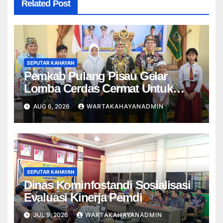
Related Post
SEPUTAR KAHAYAN
Pemkab Pulang Pisau Gelar
Lomba Cerdas Cermat Untuk
Pelajar
AUG 6, 2026
WARTAKAHAYANADMIN
SEPUTAR KAHAYAN
Dinas Kominfostandi Sosialisasi
Evaluasi Kinerja Pemdi
JUL 9, 2026
WARTAKAHAYANADMIN