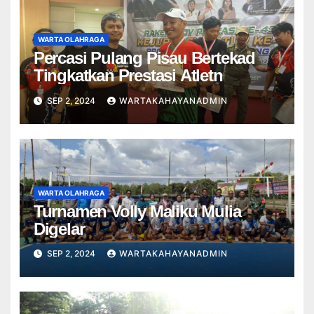
WARTA OLAHRAGA
Percasi Pulang Pisau Bertekad
Tingkatkan Prestasi Atletn
SEP 2, 2024
WARTAKAHAYANADMIN
WARTA OLAHRAGA
Turnamen Volly Maliku Mulia
Digelar
SEP 2, 2024
WARTAKAHAYANADMIN