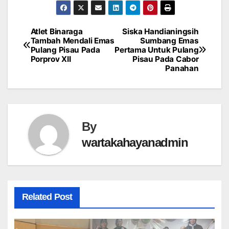
Atlet Binaraga
Siska Handianingsih
Post
Tambah Mendali Emas
Sumbang Emas
Pulang Pisau Pada
Pertama Untuk Pulang
navigation
Porprov XII
Pisau Pada Cabor
Panahan
By
wartakahayanadmin
Related Post