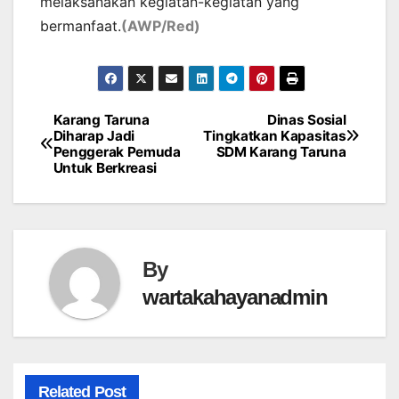
melaksanakan kegiatan-kegiatan yang
bermanfaat.
(AWP/Red)
Karang Taruna
Dinas Sosial
Post
Diharap Jadi
Tingkatkan Kapasitas
Penggerak Pemuda
SDM Karang Taruna
navigation
Untuk Berkreasi
By
wartakahayanadmin
Related Post