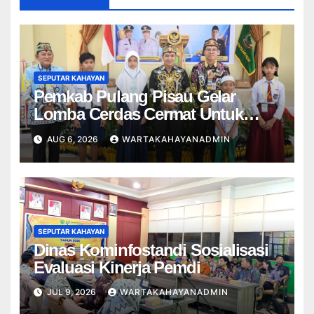
SEPUTAR KAHAYAN
Pemkab Pulang Pisau Gelar
Lomba Cerdas Cermat Untuk
Pelajar
AUG 6, 2026
WARTAKAHAYANADMIN
SEPUTAR KAHAYAN
Dinas Kominfostandi Sosialisasi
Evaluasi Kinerja Pemdi
JUL 9, 2026
WARTAKAHAYANADMIN