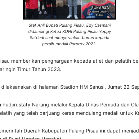
Staf Ahli Bupati Pulang Pisau, Edy Casmani
didampingi Ketua KONI Pulang Pisau Yoppy
Satriadi saat menyerahkan bonus kepada
peraih medali Porprov 2022.
sau memberikan penghargaan kepada atlet dan pelatih berp
aringin Timur Tahun 2023.
si dilaksanakan di halaman Stadion HM Sanusi, Jumat 22 S
u Pudjirustaty Narang melalui Kepala Dinas Pemuda dan O
a pelatih yang telah berjuang keras mendulang medali untuk 
emerintah Daerah Kabupaten Pulang Pisau ini dapat menjad
a di Bumi Handep Hapakat.