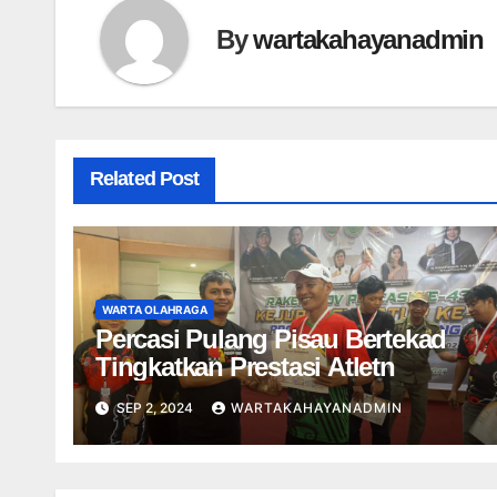
By
wartakahayanadmin
Related Post
WARTA OLAHRAGA
Percasi Pulang Pisau Bertekad
Tingkatkan Prestasi Atletn
SEP 2, 2024
WARTAKAHAYANADMIN