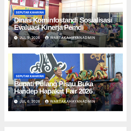
SEPUTAR KAHAYAN
Dinas Kominfostandi Sosialisasi
Evaluasi Kinerja Pemdi
JUL 9, 2026
WARTAKAHAYANADMIN
SEPUTAR KAHAYAN
Bupati Pulang Pisau Buka
Handep Hapakat Fair 2026
JUL 6, 2026
WARTAKAHAYANADMIN