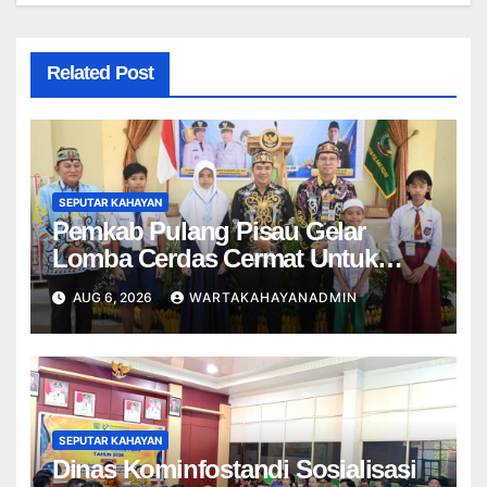
Related Post
SEPUTAR KAHAYAN
Pemkab Pulang Pisau Gelar
Lomba Cerdas Cermat Untuk
Pelajar
AUG 6, 2026
WARTAKAHAYANADMIN
SEPUTAR KAHAYAN
Dinas Kominfostandi Sosialisasi