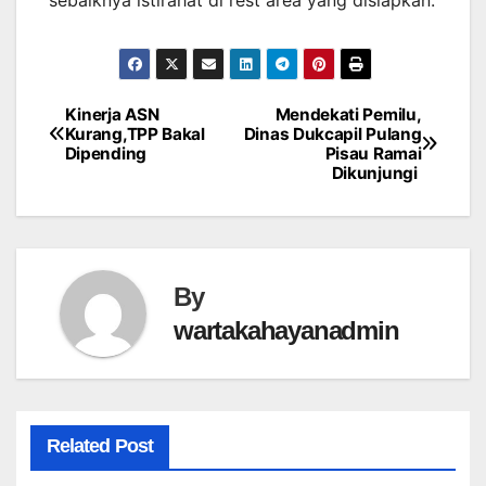
sebaiknya istirahat di rest area yang disiapkan.
Kinerja ASN
Mendekati Pemilu,
Post
Kurang,TPP Bakal
Dinas Dukcapil Pulang
Dipending
Pisau Ramai
navigation
Dikunjungi
By
wartakahayanadmin
Related Post