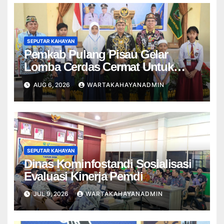
SEPUTAR KAHAYAN
Pemkab Pulang Pisau Gelar
Lomba Cerdas Cermat Untuk
Pelajar
AUG 6, 2026
WARTAKAHAYANADMIN
SEPUTAR KAHAYAN
Dinas Kominfostandi Sosialisasi
Evaluasi Kinerja Pemdi
JUL 9, 2026
WARTAKAHAYANADMIN