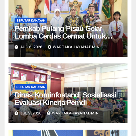
SEPUTAR KAHAYAN
Pemkab Pulang Pisau Gelar
Lomba Cerdas Cermat Untuk
Pelajar
AUG 6, 2026
WARTAKAHAYANADMIN
SEPUTAR KAHAYAN
Dinas Kominfostandi Sosialisasi
Evaluasi Kinerja Pemdi
JUL 9, 2026
WARTAKAHAYANADMIN