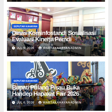
SEPUTAR KAHAYAN
Dinas Kominfostandi Sosialisasi
Evaluasi Kinerja Pemdi
JUL 9, 2026
WARTAKAHAYANADMIN
SEPUTAR KAHAYAN
Bupati Pulang Pisau Buka
Handep Hapakat Fair 2026
JUL 6, 2026
WARTAKAHAYANADMIN