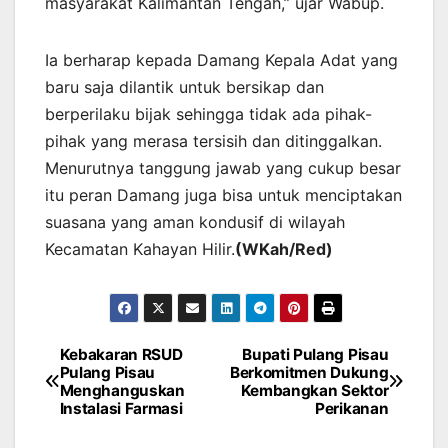
masyarakat Kalimantan Tengah,” ujar Wabup.
Ia berharap kepada Damang Kepala Adat yang
baru saja dilantik untuk bersikap dan
berperilaku bijak sehingga tidak ada pihak-
pihak yang merasa tersisih dan ditinggalkan.
Menurutnya tanggung jawab yang cukup besar
itu peran Damang juga bisa untuk menciptakan
suasana yang aman kondusif di wilayah
Kecamatan Kahayan Hilir.
(WKah/Red)
Kebakaran RSUD
Bupati Pulang Pisau
Post
Pulang Pisau
Berkomitmen Dukung
Menghanguskan
Kembangkan Sektor
navigation
Instalasi Farmasi
Perikanan