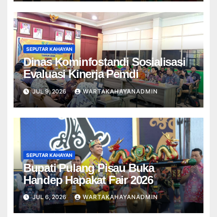
SEPUTAR KAHAYAN
Dinas Kominfostandi Sosialisasi
Evaluasi Kinerja Pemdi
JUL 9, 2026
WARTAKAHAYANADMIN
SEPUTAR KAHAYAN
Bupati Pulang Pisau Buka
Handep Hapakat Fair 2026
JUL 6, 2026
WARTAKAHAYANADMIN