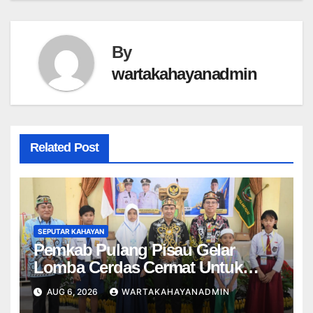
By
wartakahayanadmin
Related Post
SEPUTAR KAHAYAN
Pemkab Pulang Pisau Gelar
Lomba Cerdas Cermat Untuk
Pelajar
AUG 6, 2026
WARTAKAHAYANADMIN