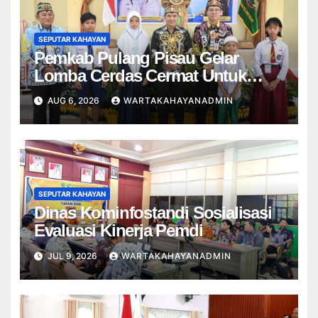
SEPUTAR KAHAYAN
Pemkab Pulang Pisau Gelar
Lomba Cerdas Cermat Untuk
Pelajar
AUG 6, 2026
WARTAKAHAYANADMIN
SEPUTAR KAHAYAN
Dinas Kominfostandi Sosialisasi
Evaluasi Kinerja Pemdi
JUL 9, 2026
WARTAKAHAYANADMIN