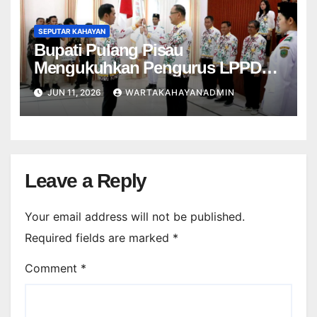
SEPUTAR KAHAYAN
Bupati Pulang Pisau
Mengukuhkan Pengurus LPPD
Kabupaten Pulang Pisau
JUN 11, 2026
WARTAKAHAYANADMIN
Leave a Reply
Your email address will not be published.
Required fields are marked
*
Comment
*