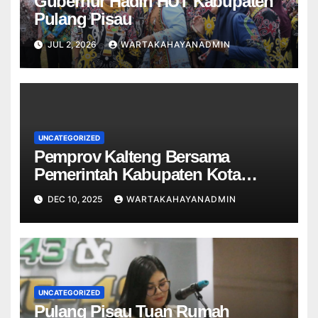
Gubernur Hadiri HUT Kabupaten
Pulang Pisau
JUL 2, 2026
WARTAKAHAYANADMIN
UNCATEGORIZED
Pemprov Kalteng Bersama
Pemerintah Kabupaten Kota
Komitmen Dukung Pelaksanaan
DEC 10, 2025
WARTAKAHAYANADMIN
Manajemen Talenta ASN
UNCATEGORIZED
Pulang Pisau Tuan Rumah