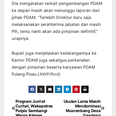
Dia mengatakan terkait pengambangan PDAM
ke depan masih akan menunggu laporan dari
pihak PDAM. “Terlebih Direktur baru saja
melaksanakan serahterima jabatan dan masih
Plh, tentu nanti akan ada pimpinan definitif,”
ucapnya.
Bupati juga menjelaskan kedatangannya ke
Kantor PDAM juga sekaligus perkenalan
dengan pimpinan beserta karyawan PDAM
Pulang Pisau.
(AWP/Red)
Program Jum’at
Usulan Lama Masih
Post
Curhat, Wakapolres
Mendominasi
Pulpis Sambangi
Musrenbang Desa
navigation
Warga Kelawa
Gandang