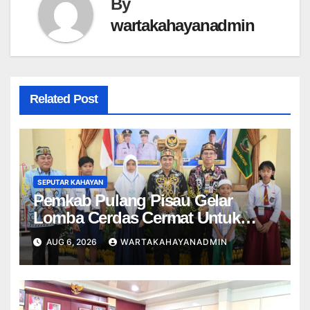
By
wartakahayanadmin
Related Post
SEPUTAR KAHAYAN
Pemkab Pulang Pisau Gelar
Lomba Cerdas Cermat Untuk
Pelajar
AUG 6, 2026
WARTAKAHAYANADMIN