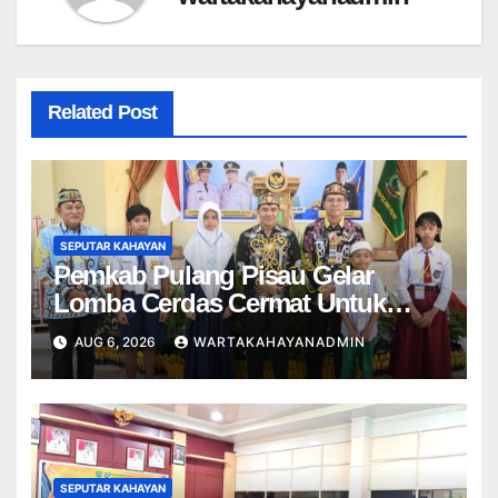
Related Post
SEPUTAR KAHAYAN
Pemkab Pulang Pisau Gelar
Lomba Cerdas Cermat Untuk
Pelajar
AUG 6, 2026
WARTAKAHAYANADMIN
SEPUTAR KAHAYAN