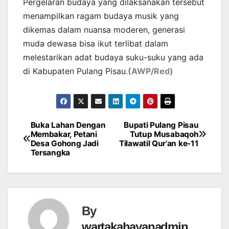
Pergelaran budaya yang dilaksanakan tersebut
menampilkan ragam budaya musik yang
dikemas dalam nuansa moderen, generasi
muda dewasa bisa ikut terlibat dalam
melestarikan adat budaya suku-suku yang ada
di Kabupaten Pulang Pisau.
(AWP/Red)
Buka Lahan Dengan
Bupati Pulang Pisau
Post
Membakar, Petani
Tutup Musabaqoh
Desa Gohong Jadi
Tilawatil Qur’an ke-11
navigation
Tersangka
By
wartakahayanadmin