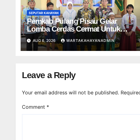
SEPUTAR KAHAYAN
Pemkab Pulang Pisau Gelar
Lomba Cerdas Cermat Untuk
Pelajar
AUG 6, 2026
WARTAKAHAYANADMIN
Leave a Reply
Your email address will not be published.
Require
Comment
*