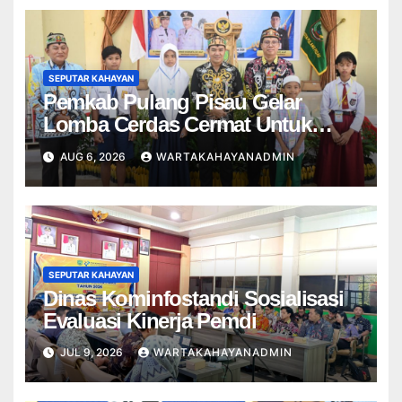
SEPUTAR KAHAYAN
Pemkab Pulang Pisau Gelar
Lomba Cerdas Cermat Untuk
Pelajar
AUG 6, 2026
WARTAKAHAYANADMIN
SEPUTAR KAHAYAN
Dinas Kominfostandi Sosialisasi
Evaluasi Kinerja Pemdi
JUL 9, 2026
WARTAKAHAYANADMIN