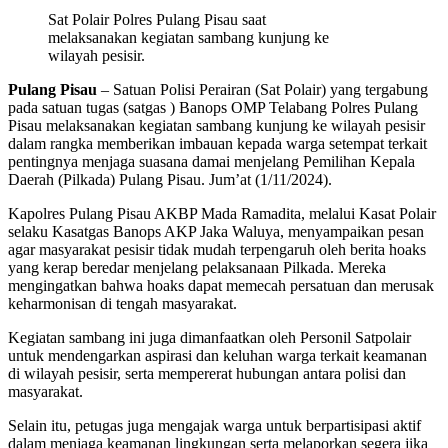
Sat Polair Polres Pulang Pisau saat
melaksanakan kegiatan sambang kunjung ke
wilayah pesisir.
Pulang Pisau
– Satuan Polisi Perairan (Sat Polair) yang tergabung
pada satuan tugas (satgas ) Banops OMP Telabang Polres Pulang
Pisau melaksanakan kegiatan sambang kunjung ke wilayah pesisir
dalam rangka memberikan imbauan kepada warga setempat terkait
pentingnya menjaga suasana damai menjelang Pemilihan Kepala
Daerah (Pilkada) Pulang Pisau. Jum’at (1/11/2024).
Kapolres Pulang Pisau AKBP Mada Ramadita, melalui Kasat Polair
selaku Kasatgas Banops AKP Jaka Waluya, menyampaikan pesan
agar masyarakat pesisir tidak mudah terpengaruh oleh berita hoaks
yang kerap beredar menjelang pelaksanaan Pilkada. Mereka
mengingatkan bahwa hoaks dapat memecah persatuan dan merusak
keharmonisan di tengah masyarakat.
Kegiatan sambang ini juga dimanfaatkan oleh Personil Satpolair
untuk mendengarkan aspirasi dan keluhan warga terkait keamanan
di wilayah pesisir, serta mempererat hubungan antara polisi dan
masyarakat.
Selain itu, petugas juga mengajak warga untuk berpartisipasi aktif
dalam menjaga keamanan lingkungan serta melaporkan segera jika