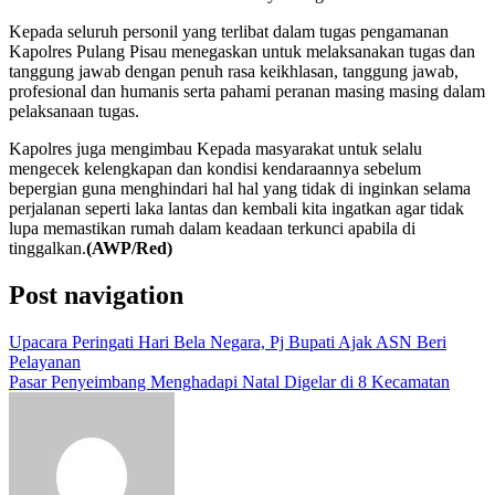
Kepada seluruh personil yang terlibat dalam tugas pengamanan
Kapolres Pulang Pisau menegaskan untuk melaksanakan tugas dan
tanggung jawab dengan penuh rasa keikhlasan, tanggung jawab,
profesional dan humanis serta pahami peranan masing masing dalam
pelaksanaan tugas.
Kapolres juga mengimbau Kepada masyarakat untuk selalu
mengecek kelengkapan dan kondisi kendaraannya sebelum
bepergian guna menghindari hal hal yang tidak di inginkan selama
perjalanan seperti laka lantas dan kembali kita ingatkan agar tidak
lupa memastikan rumah dalam keadaan terkunci apabila di
tinggalkan.
(AWP/Red)
Post navigation
Upacara Peringati Hari Bela Negara, Pj Bupati Ajak ASN Beri
Pelayanan
Pasar Penyeimbang Menghadapi Natal Digelar di 8 Kecamatan