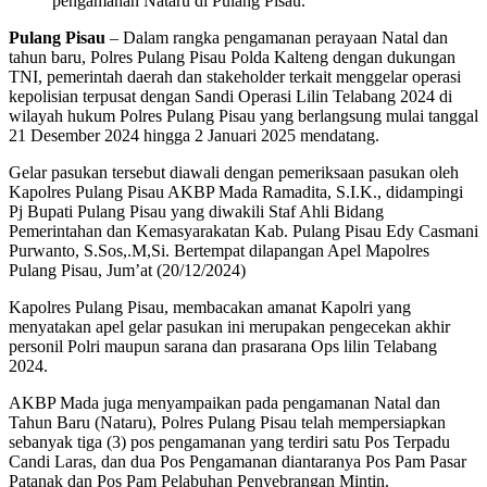
pengamanan Nataru di Pulang Pisau.
Pulang Pisau
– Dalam rangka pengamanan perayaan Natal dan
tahun baru, Polres Pulang Pisau Polda Kalteng dengan dukungan
TNI, pemerintah daerah dan stakeholder terkait menggelar operasi
kepolisian terpusat dengan Sandi Operasi Lilin Telabang 2024 di
wilayah hukum Polres Pulang Pisau yang berlangsung mulai tanggal
21 Desember 2024 hingga 2 Januari 2025 mendatang.
Gelar pasukan tersebut diawali dengan pemeriksaan pasukan oleh
Kapolres Pulang Pisau AKBP Mada Ramadita, S.I.K., didampingi
Pj Bupati Pulang Pisau yang diwakili Staf Ahli Bidang
Pemerintahan dan Kemasyarakatan Kab. Pulang Pisau Edy Casmani
Purwanto, S.Sos,.M,Si. Bertempat dilapangan Apel Mapolres
Pulang Pisau, Jum’at (20/12/2024)
Kapolres Pulang Pisau, membacakan amanat Kapolri yang
menyatakan apel gelar pasukan ini merupakan pengecekan akhir
personil Polri maupun sarana dan prasarana Ops lilin Telabang
2024.
AKBP Mada juga menyampaikan pada pengamanan Natal dan
Tahun Baru (Nataru), Polres Pulang Pisau telah mempersiapkan
sebanyak tiga (3) pos pengamanan yang terdiri satu Pos Terpadu
Candi Laras, dan dua Pos Pengamanan diantaranya Pos Pam Pasar
Patanak dan Pos Pam Pelabuhan Penyebrangan Mintin.