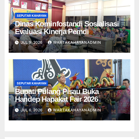
SEPUTAR KAHAYAN
Dinas Kominfostandi Sosialisasi
Evaluasi Kinerja Pemdi
JUL 9, 2026
WARTAKAHAYANADMIN
SEPUTAR KAHAYAN
Bupati Pulang Pisau Buka
Handep Hapakat Fair 2026
JUL 6, 2026
WARTAKAHAYANADMIN