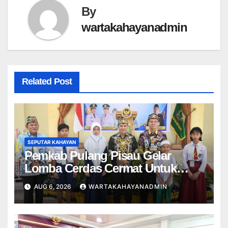
By
wartakahayanadmin
Related Post
SEPUTAR KAHAYAN
Pemkab Pulang Pisau Gelar
Lomba Cerdas Cermat Untuk
Pelajar
AUG 6, 2026
WARTAKAHAYANADMIN