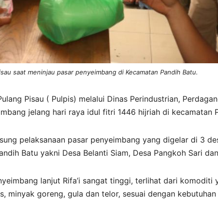
isau saat meninjau pasar penyeimbang di Kecamatan Pandih Batu.
lang Pisau ( Pulpis) melalui Dinas Perindustrian, Perdag
ang jelang hari raya idul fitri 1446 hijriah di kecamatan 
gsung pelaksanaan pasar penyeimbang yang digelar di 3 desa
andih Batu yakni Desa Belanti Siam, Desa Pangkoh Sari dan
eimbang lanjut Rifa’i sangat tinggi, terlihat dari komoditi 
s, minyak goreng, gula dan telor, sesuai dengan kebutuha