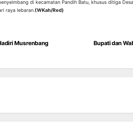
 penyeimbang di kecamatan Pandih Batu, khusus ditiga De
i raya lebaran.
(WKah/Red)
 Hadiri Musrenbang
Bupati dan Wa