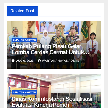
Related Post
SEPUTAR KAHAYAN
Pemkab Pulang Pisau Gelar
Lomba Cerdas Cermat Untuk
Pelajar
AUG 6, 2026
WARTAKAHAYANADMIN
SEPUTAR KAHAYAN
Dinas Kominfostandi Sosialisasi
Evaluasi Kinerja Pemdi