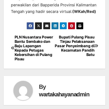
perwakilan dari Bapperida Provinsi Kalimantan
Tengah yang hadir secara virtual.
(WKah/Red)
PLN Nusantara Power
Bupati Pulang Pisau
Post
Bantu Sembako dan
Tinjau Pelaksanaan
Baju Lapangan
Pasar Penyeimbang di
navigation
Kepada Petugas
Kecamatan Pandih
Kebersihan di Pulang
Batu
Pisau
By
wartakahayanadmin