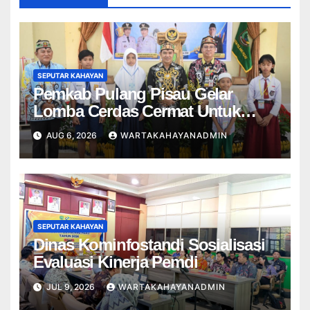
SEPUTAR KAHAYAN
Pemkab Pulang Pisau Gelar
Lomba Cerdas Cermat Untuk
Pelajar
AUG 6, 2026
WARTAKAHAYANADMIN
SEPUTAR KAHAYAN
Dinas Kominfostandi Sosialisasi
Evaluasi Kinerja Pemdi
JUL 9, 2026
WARTAKAHAYANADMIN