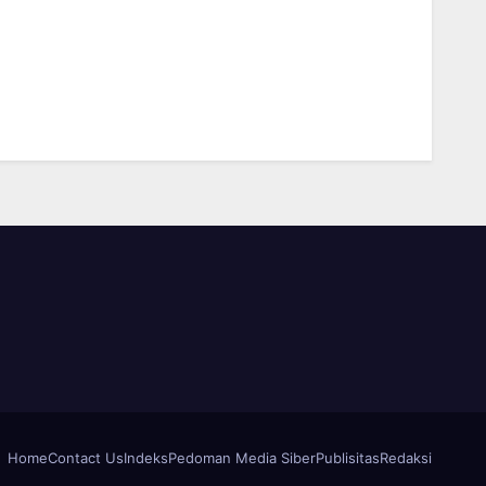
Home
Contact Us
Indeks
Pedoman Media Siber
Publisitas
Redaksi