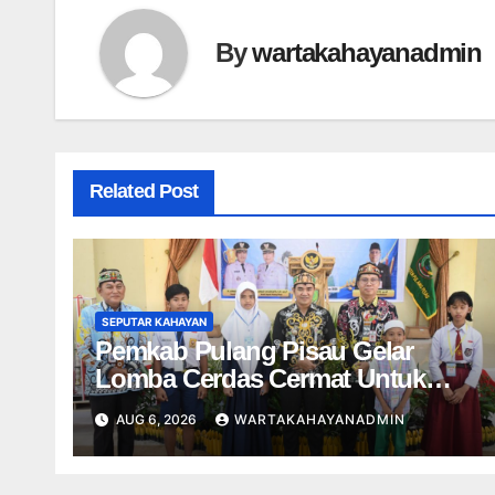
By
wartakahayanadmin
Related Post
SEPUTAR KAHAYAN
Pemkab Pulang Pisau Gelar
Lomba Cerdas Cermat Untuk
Pelajar
AUG 6, 2026
WARTAKAHAYANADMIN