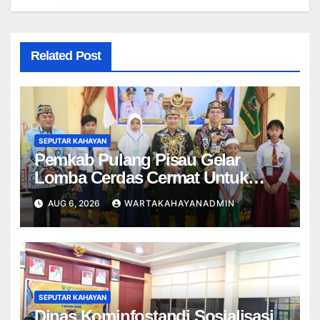
Related Post
SEPUTAR KAHAYAN
Pemkab Pulang Pisau Gelar
Lomba Cerdas Cermat Untuk
Pelajar
AUG 6, 2026
WARTAKAHAYANADMIN
SEPUTAR KAHAYAN
Dinas Kominfostandi Sosialisasi