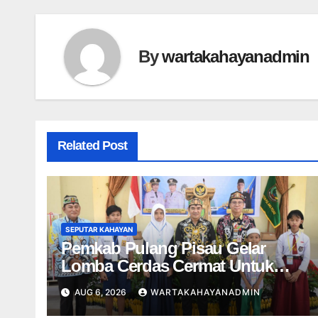
By
wartakahayanadmin
Related Post
SEPUTAR KAHAYAN
Pemkab Pulang Pisau Gelar
Lomba Cerdas Cermat Untuk
Pelajar
AUG 6, 2026
WARTAKAHAYANADMIN