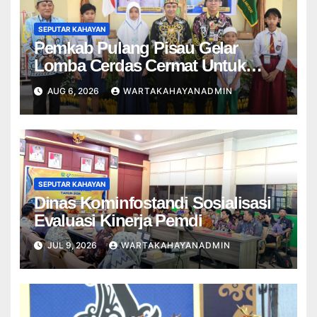
SEPUTAR KAHAYAN
Pemkab Pulang Pisau Gelar
Lomba Cerdas Cermat Untuk
Pelajar
AUG 6, 2026
WARTAKAHAYANADMIN
SEPUTAR KAHAYAN
Dinas Kominfostandi Sosialisasi
Evaluasi Kinerja Pemdi
JUL 9, 2026
WARTAKAHAYANADMIN