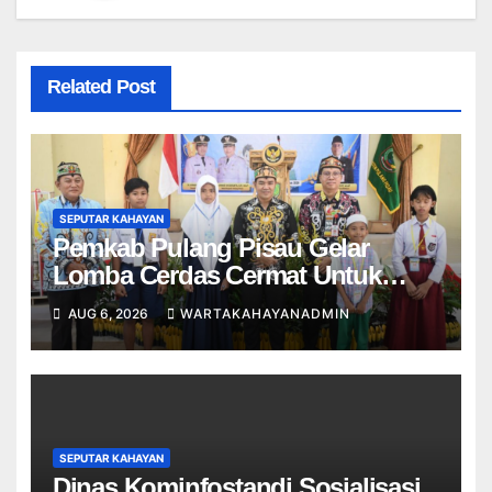
Related Post
SEPUTAR KAHAYAN
Pemkab Pulang Pisau Gelar
Lomba Cerdas Cermat Untuk
Pelajar
AUG 6, 2026
WARTAKAHAYANADMIN
SEPUTAR KAHAYAN
Dinas Kominfostandi Sosialisasi