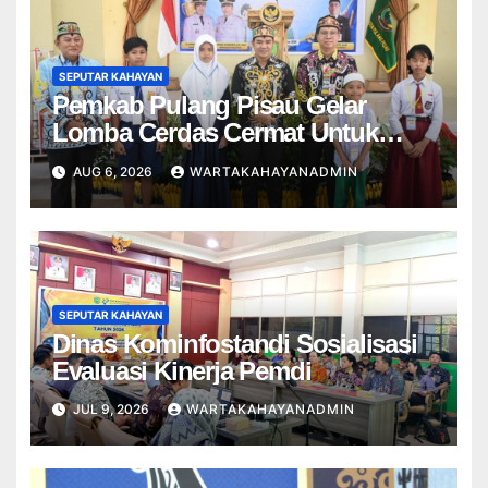
SEPUTAR KAHAYAN
Pemkab Pulang Pisau Gelar
Lomba Cerdas Cermat Untuk
Pelajar
AUG 6, 2026
WARTAKAHAYANADMIN
SEPUTAR KAHAYAN
Dinas Kominfostandi Sosialisasi
Evaluasi Kinerja Pemdi
JUL 9, 2026
WARTAKAHAYANADMIN