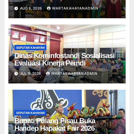
Pelajar
AUG 6, 2026
WARTAKAHAYANADMIN
SEPUTAR KAHAYAN
Dinas Kominfostandi Sosialisasi
Evaluasi Kinerja Pemdi
JUL 9, 2026
WARTAKAHAYANADMIN
SEPUTAR KAHAYAN
Bupati Pulang Pisau Buka
Handep Hapakat Fair 2026