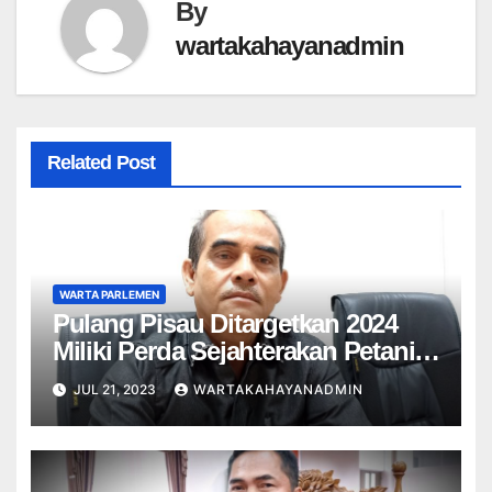
By
wartakahayanadmin
Related Post
WARTA PARLEMEN
Pulang Pisau Ditargetkan 2024
Miliki Perda Sejahterakan Petani
Sawit
JUL 21, 2023
WARTAKAHAYANADMIN