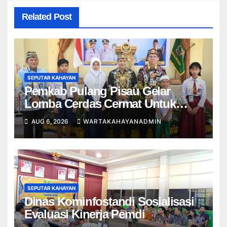
Related Post
SEPUTAR KAHAYAN
Pemkab Pulang Pisau Gelar
Lomba Cerdas Cermat Untuk
Pelajar
AUG 6, 2026
WARTAKAHAYANADMIN
SEPUTAR KAHAYAN
Dinas Kominfostandi Sosialisasi
Evaluasi Kinerja Pemdi