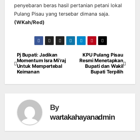
penyebaran beras hasil pertanian petani lokal
Pulang Pisau yang tersebar dimana saja.
(WKah/Red)
Pj Bupati: Jadikan
KPU Pulang Pisau
Post
Momentum Isra Mi’raj
Resmi Menetapkan
Untuk Mempertebal
Bupati dan Wakil
navigation
Keimanan
Bupati Terpilih
By
wartakahayanadmin