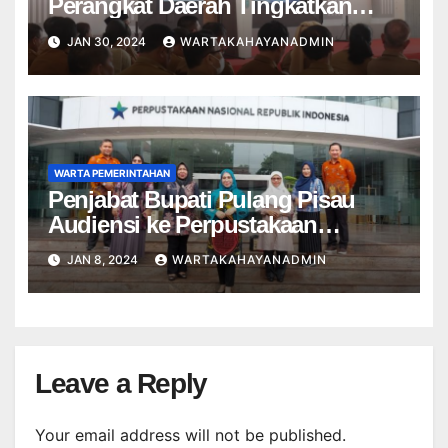
Perangkat Daerah Tingkatkan
Kompetensi dan Harmonis
JAN 30, 2024
WARTAKAHAYANADMIN
WARTA PEMERINTAHAN
Penjabat Bupati Pulang Pisau
Audiensi ke Perpustakaan
Nasional RI
JAN 8, 2024
WARTAKAHAYANADMIN
Leave a Reply
Your email address will not be published.