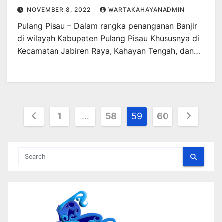
NOVEMBER 8, 2022
WARTAKAHAYANADMIN
Pulang Pisau – Dalam rangka penanganan Banjir
di wilayah Kabupaten Pulang Pisau Khususnya di
Kecamatan Jabiren Raya, Kahayan Tengah, dan…
Posts
1
…
58
59
60
pagination